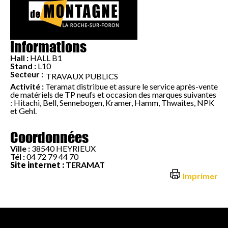
Informations
Hall :
HALL B1
Stand :
L10
Secteur :
TRAVAUX PUBLICS
Activité :
Teramat distribue et assure le service après-vente
de matériels de TP neufs et occasion des marques suivantes
: Hitachi, Bell, Sennebogen, Kramer, Hamm, Thwaites, NPK
et Gehl.
Coordonnées
Ville :
38540 HEYRIEUX
Tél :
04 72 79 44 70
Site internet :
TERAMAT
Imprimer