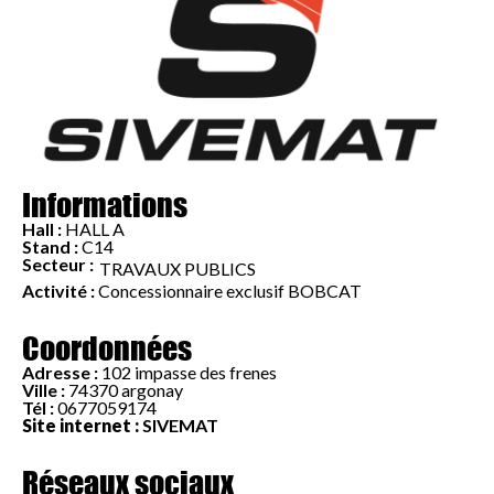
Informations
Hall :
HALL A
Stand :
C14
Secteur :
TRAVAUX PUBLICS
Activité :
Concessionnaire exclusif BOBCAT
Coordonnées
Adresse :
102 impasse des frenes
Ville :
74370 argonay
Tél :
0677059174
Site internet :
SIVEMAT
Réseaux sociaux