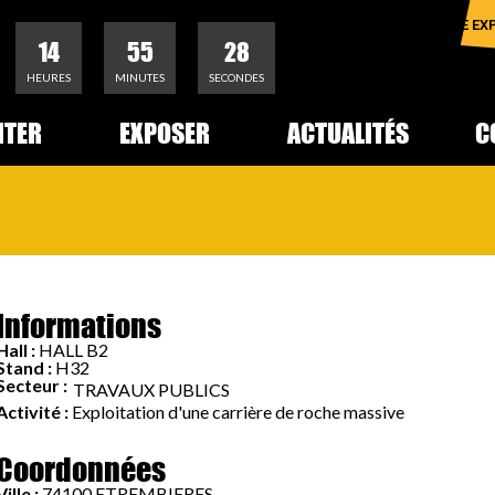
ROCHEXPO
ESPACE EX
14
55
27
HEURES
MINUTES
SECONDES
ITER
EXPOSER
ACTUALITÉS
C
Informations
Hall :
HALL B2
Stand :
H32
Secteur :
TRAVAUX PUBLICS
Activité :
Exploitation d'une carrière de roche massive
Coordonnées
Ville :
74100 ETREMBIERES